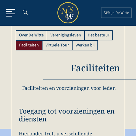
Ga
naar
Mijn De Witte
de
inhoud
Over De Witte
Verenigingsleven
Het bestuur
Faciliteiten
Virtuele Tour
Werken bij
Faciliteiten
Faciliteiten en voorzieningen voor leden
Toegang tot voorzieningen en
diensten
Hieronder treft u verschillende