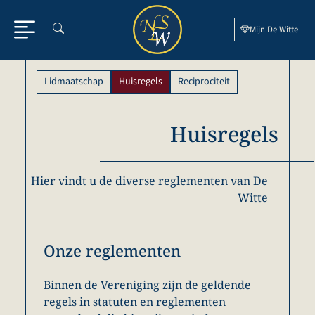
Ga
naar
Mijn De Witte
de
inhoud
Lidmaatschap
Huisregels
Reciprociteit
Huisregels
Hier vindt u de diverse reglementen van De
Witte
Onze reglementen
Binnen de Vereniging zijn de geldende
regels in statuten en reglementen